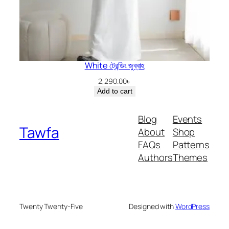
White ট্রেন্ডিং জুব্বাহ
2,290.00
৳
Add to cart
Blog
Events
Tawfa
About
Shop
FAQs
Patterns
Authors
Themes
Twenty Twenty-Five
Designed with
WordPress