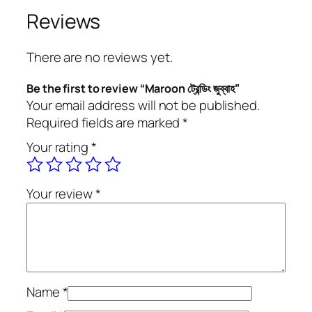
ট্রে
Reviews
ন্ডিং
জু
There are no reviews yet.
ব্বা
হ
Be the first to review “Maroon ট্রেন্ডিং জুব্বাহ”
q
Your email address will not be published.
u
Required fields are marked
*
a
Your rating
*
n
t
i
Your review
*
t
y
Name
*