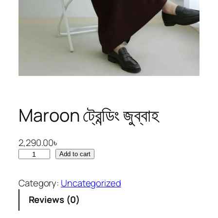
Maroon ট্রেন্ডিং জুব্বাহ
2,290.00
৳
M
Add to cart
a
r
Category:
Uncategorized
o
Reviews (0)
o
n